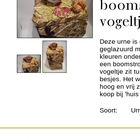
booms
Dieren urnen
vogelt
Andere werken
Geschiedenis
Deze urne is 
geglazuurd m
kleuren onder
Nieuws
een boomstro
vogeltje zit 
Contact
besjes. Het 
hoog en vrij 
koop bij 'huis
Soort:
Ur