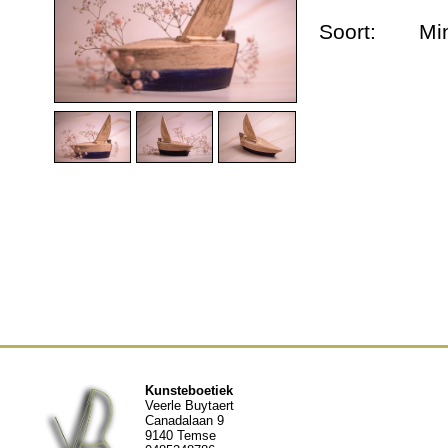
Dieren urnen
Soort:
Mi
Andere werken
Geschiedenis
Nieuws
Contact
Kunsteboetiek
Veerle Buytaert
Canadalaan 9
9140 Temse